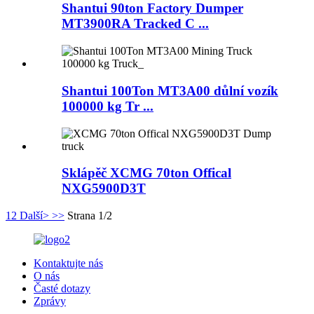
Shantui 90ton Factory Dumper
MT3900RA Tracked C ...
Shantui 100Ton MT3A00 důlní vozík
100000 kg Tr ...
Sklápěč XCMG 70ton Offical
NXG5900D3T
1
2
Další>
>>
Strana 1/2
Kontaktujte nás
O nás
Časté dotazy
Zprávy