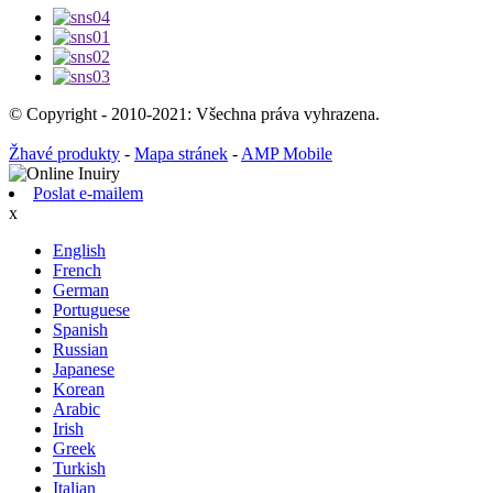
© Copyright - 2010-2021: Všechna práva vyhrazena.
Žhavé produkty
-
Mapa stránek
-
AMP Mobile
Poslat e-mailem
x
English
French
German
Portuguese
Spanish
Russian
Japanese
Korean
Arabic
Irish
Greek
Turkish
Italian