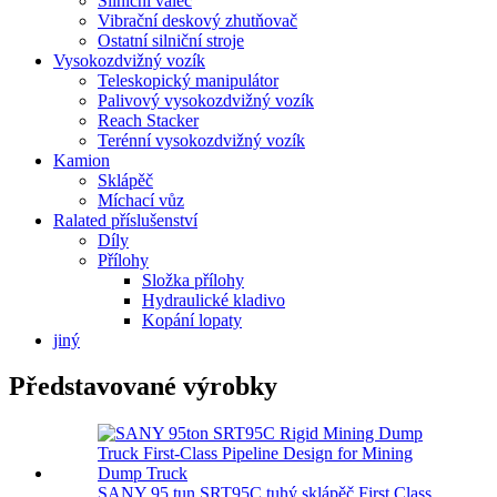
Silniční válec
Vibrační deskový zhutňovač
Ostatní silniční stroje
Vysokozdvižný vozík
Teleskopický manipulátor
Palivový vysokozdvižný vozík
Reach Stacker
Terénní vysokozdvižný vozík
Kamion
Sklápěč
Míchací vůz
Ralated příslušenství
Díly
Přílohy
Složka přílohy
Hydraulické kladivo
Kopání lopaty
jiný
Představované výrobky
SANY 95 tun SRT95C tuhý sklápěč First Class