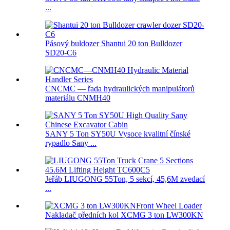
...
Pásový buldozer Shantui 20 ton Bulldozer
SD20-C6
CNCMC — řada hydraulických manipulátorů
materiálu CNMH40
SANY 5 Ton SY50U Vysoce kvalitní čínské
rypadlo Sany ...
Jeřáb LIUGONG 55Ton, 5 sekcí, 45,6M zvedací
...
Nakladač předních kol XCMG 3 ton LW300KN