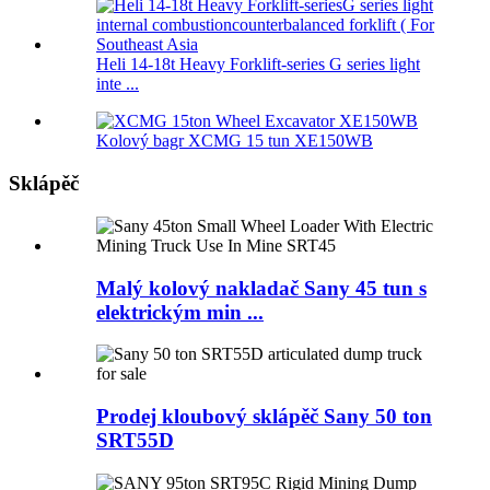
Heli 14-18t Heavy Forklift-series G series light
inte ...
Kolový bagr XCMG 15 tun XE150WB
Sklápěč
Malý kolový nakladač Sany 45 tun s
elektrickým min ...
Prodej kloubový sklápěč Sany 50 ton
SRT55D