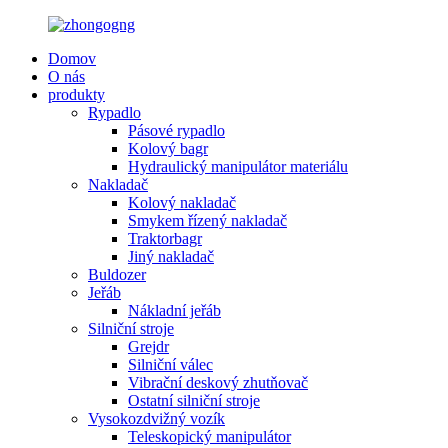
Domov
O nás
produkty
Rypadlo
Pásové rypadlo
Kolový bagr
Hydraulický manipulátor materiálu
Nakladač
Kolový nakladač
Smykem řízený nakladač
Traktorbagr
Jiný nakladač
Buldozer
Jeřáb
Nákladní jeřáb
Silniční stroje
Grejdr
Silniční válec
Vibrační deskový zhutňovač
Ostatní silniční stroje
Vysokozdvižný vozík
Teleskopický manipulátor