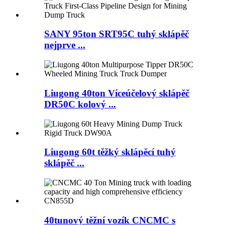
SANY 95ton SRT95C tuhý sklápěč
nejprve ...
Liugong 40ton Víceúčelový sklápěč
DR50C kolový ...
Liugong 60t těžký sklápěcí tuhý
sklápěč ...
40tunový těžní vozík CNCMC s