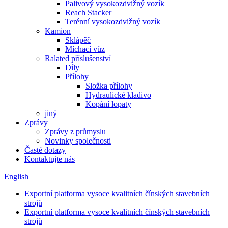
Palivový vysokozdvižný vozík
Reach Stacker
Terénní vysokozdvižný vozík
Kamion
Sklápěč
Míchací vůz
Ralated příslušenství
Díly
Přílohy
Složka přílohy
Hydraulické kladivo
Kopání lopaty
jiný
Zprávy
Zprávy z průmyslu
Novinky společnosti
Časté dotazy
Kontaktujte nás
English
Exportní platforma vysoce kvalitních čínských stavebních
strojů
Exportní platforma vysoce kvalitních čínských stavebních
strojů