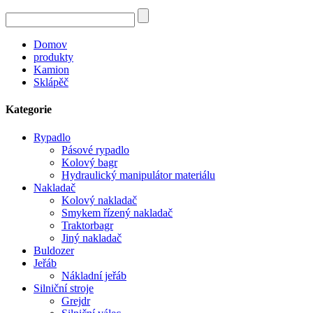
Domov
produkty
Kamion
Sklápěč
Kategorie
Rypadlo
Pásové rypadlo
Kolový bagr
Hydraulický manipulátor materiálu
Nakladač
Kolový nakladač
Smykem řízený nakladač
Traktorbagr
Jiný nakladač
Buldozer
Jeřáb
Nákladní jeřáb
Silniční stroje
Grejdr