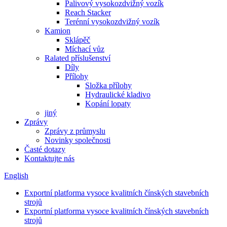
Palivový vysokozdvižný vozík
Reach Stacker
Terénní vysokozdvižný vozík
Kamion
Sklápěč
Míchací vůz
Ralated příslušenství
Díly
Přílohy
Složka přílohy
Hydraulické kladivo
Kopání lopaty
jiný
Zprávy
Zprávy z průmyslu
Novinky společnosti
Časté dotazy
Kontaktujte nás
English
Exportní platforma vysoce kvalitních čínských stavebních
strojů
Exportní platforma vysoce kvalitních čínských stavebních
strojů