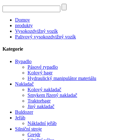
Domov
produkty
Vysokozdvižný vozík
Palivový vysokozdvižný vozík
Kategorie
Rypadlo
Pásové rypadlo
Kolový bagr
Hydraulický manipulátor materiálu
Nakladač
Kolový nakladač
Smykem řízený nakladač
Traktorbagr
Jiný nakladač
Buldozer
Jeřáb
Nákladní jeřáb
Silniční stroje
Grejdr