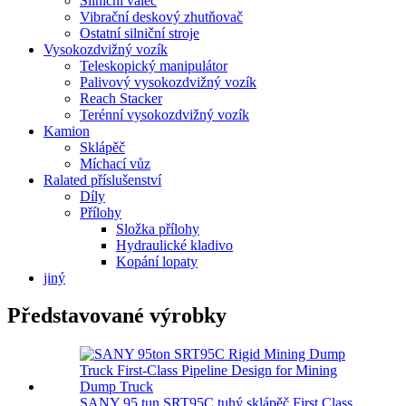
Silniční válec
Vibrační deskový zhutňovač
Ostatní silniční stroje
Vysokozdvižný vozík
Teleskopický manipulátor
Palivový vysokozdvižný vozík
Reach Stacker
Terénní vysokozdvižný vozík
Kamion
Sklápěč
Míchací vůz
Ralated příslušenství
Díly
Přílohy
Složka přílohy
Hydraulické kladivo
Kopání lopaty
jiný
Představované výrobky
SANY 95 tun SRT95C tuhý sklápěč First Class