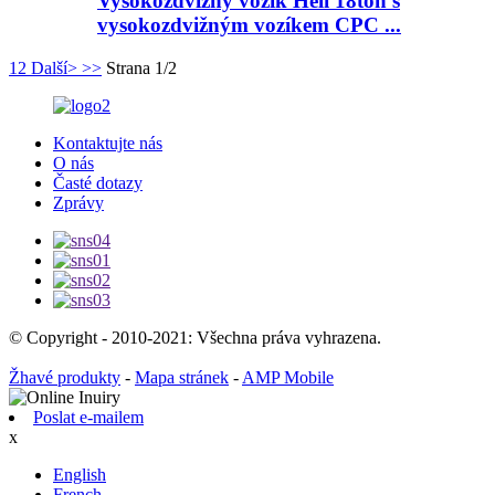
Vysokozdvižný vozík Heli 18ton s
vysokozdvižným vozíkem CPC ...
1
2
Další>
>>
Strana 1/2
Kontaktujte nás
O nás
Časté dotazy
Zprávy
© Copyright - 2010-2021: Všechna práva vyhrazena.
Žhavé produkty
-
Mapa stránek
-
AMP Mobile
Poslat e-mailem
x
English
French