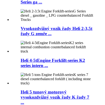
Series ga ...
Vysokozdvižný vozík řady Heli 2-3,5t
řady G zemře ...
Heli 4-5tEngine Forklift-series K2
series intern ...
Heli 5 tunový motorový
vysokozdvižný vozík řady K řady 7
...