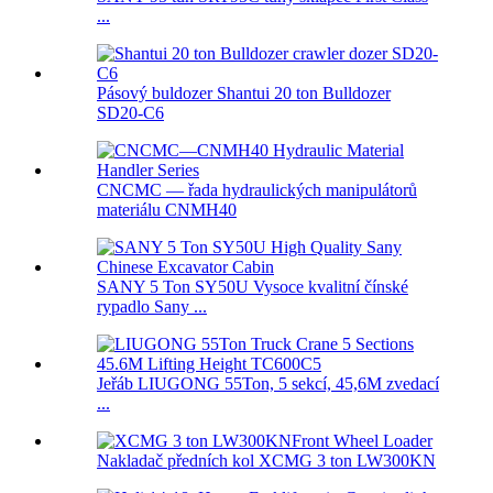
...
Pásový buldozer Shantui 20 ton Bulldozer
SD20-C6
CNCMC — řada hydraulických manipulátorů
materiálu CNMH40
SANY 5 Ton SY50U Vysoce kvalitní čínské
rypadlo Sany ...
Jeřáb LIUGONG 55Ton, 5 sekcí, 45,6M zvedací
...
Nakladač předních kol XCMG 3 ton LW300KN