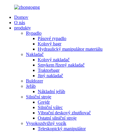
Domov
O nás
produkty
Rypadlo
Pásové rypadlo
Kolový bagr
Hydraulický manipulátor materiálu
Nakladač
Kolový nakladač
Smykem řízený nakladač
Traktorbagr
Jiný nakladač
Buldozer
Jeřáb
Nákladní jeřáb
Silniční stroje
Grejdr
Silniční válec
Vibrační deskový zhutňovač
Ostatní silniční stroje
Vysokozdvižný vozík
Teleskopický manipulátor