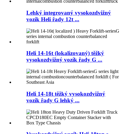
Lehký integrovaný vysokozdvižný
vozík Heli řady 12t ...
Heli 14-16t (lokalizovaný) těžký
vysokozdvižný vozík řady G ...
Heli 14-18t těžký vysokozdvižný
vozík řady G lehký ...