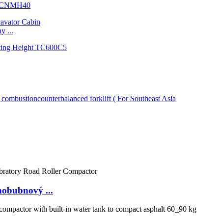
lu CNMH40
 ...
obubnový ...