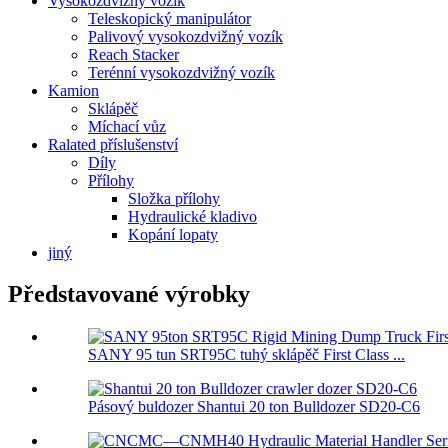
Vysokozdvižný vozík
Teleskopický manipulátor
Palivový vysokozdvižný vozík
Reach Stacker
Terénní vysokozdvižný vozík
Kamion
Sklápěč
Míchací vůz
Ralated příslušenství
Díly
Přílohy
Složka přílohy
Hydraulické kladivo
Kopání lopaty
jiný
Představované výrobky
SANY 95 tun SRT95C tuhý sklápěč First Class ...
Pásový buldozer Shantui 20 ton Bulldozer SD20-C6