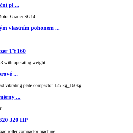
í pl ...
ým vlastním pohonem ...
ozer TY160
rové ...
ěrný ...
320 320 HP