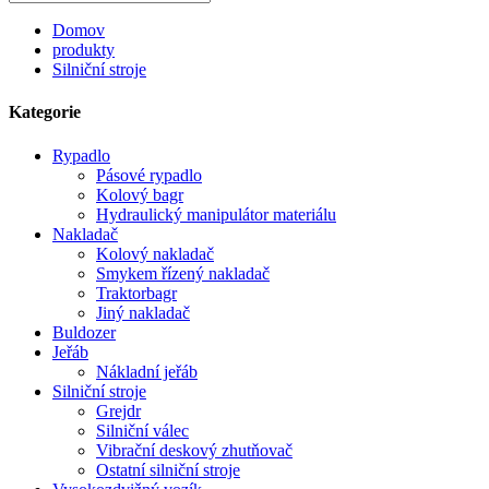
Domov
produkty
Silniční stroje
Kategorie
Rypadlo
Pásové rypadlo
Kolový bagr
Hydraulický manipulátor materiálu
Nakladač
Kolový nakladač
Smykem řízený nakladač
Traktorbagr
Jiný nakladač
Buldozer
Jeřáb
Nákladní jeřáb
Silniční stroje
Grejdr
Silniční válec
Vibrační deskový zhutňovač
Ostatní silniční stroje