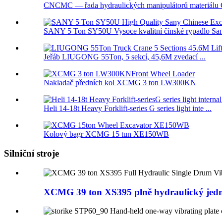
CNCMC — řada hydraulických manipulátorů materiá
SANY 5 Ton SY50U Vysoce kvalitní čínské rypadlo Sany
Jeřáb LIUGONG 55Ton, 5 sekcí, 45,6M zvedací ...
Nakladač předních kol XCMG 3 ton LW300KN
Heli 14-18t Heavy Forklift-series G series light inte ...
Kolový bagr XCMG 15 tun XE150WB
Silniční stroje
XCMG 39 ton XS395 plně hydraulický jedn