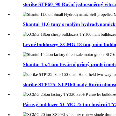
storike STP60_90 Ruční jednosměrný vibračn
Shantui 11,6 tuny s malým hydrodynamick
Levné buldozery XCMG 18 tun, mini buld
Shantui 15,4 tun tovární přímý prodej moto
storike STP125_STP160 malý Ruční obousm
Pásový buldozer XCMG 25 tun tovární TY