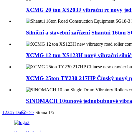
XCMG 20 ton XS203J vibrační rc nový jed
Silniční a stavební zařízení Shantui 16ton SG
XCMG 12 ton XS123H nový vibrační silniční
XCMG 25ton TY230 217HP Čínský nový pá
SINOMACH 10tunové jednobubnové vibrační
1
2
3
4
5
Další>
>>
Strana 1/5