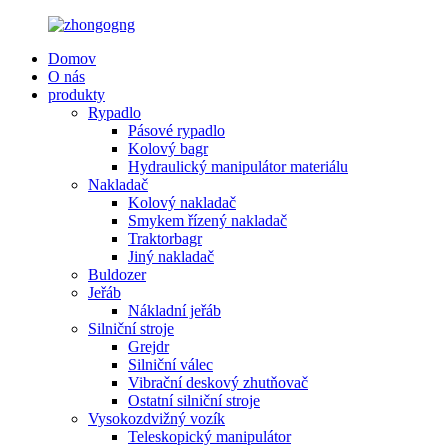
Domov
O nás
produkty
Rypadlo
Pásové rypadlo
Kolový bagr
Hydraulický manipulátor materiálu
Nakladač
Kolový nakladač
Smykem řízený nakladač
Traktorbagr
Jiný nakladač
Buldozer
Jeřáb
Nákladní jeřáb
Silniční stroje
Grejdr
Silniční válec
Vibrační deskový zhutňovač
Ostatní silniční stroje
Vysokozdvižný vozík
Teleskopický manipulátor