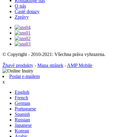
Kontaktujte nás
O nás
Časté dotazy
Zprávy
© Copyright - 2010-2021: Všechna práva vyhrazena.
Žhavé produkty
-
Mapa stránek
-
AMP Mobile
Poslat e-mailem
x
English
French
German
Portuguese
Spanish
Russian
Japanese
Korean
Arabic