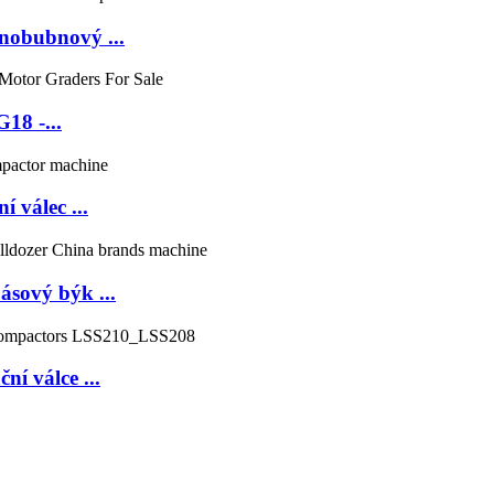
nobubnový ...
18 -...
 válec ...
sový býk ...
 válce ...