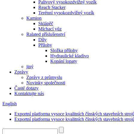
Palivový vysokozdvižný vozík
Reach Stacker
Terénní vysokozdvižný vozík
Kamion
Sklápěč
Míchací vůz
Ralated příslušenství
Díly
Přílohy
Složka přílohy
Hydraulické kladivo
Kopání lopaty
jiný
Zprávy
Zprávy z průmyslu
Novinky společnosti
Časté dotazy
Kontaktujte nás
English
Exportní platforma vysoce kvalitních čínských stavebních stroj
Exportní platforma vysoce kvalitních čínských stavebních stroj