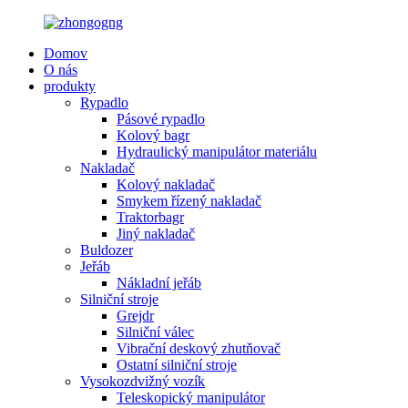
Domov
O nás
produkty
Rypadlo
Pásové rypadlo
Kolový bagr
Hydraulický manipulátor materiálu
Nakladač
Kolový nakladač
Smykem řízený nakladač
Traktorbagr
Jiný nakladač
Buldozer
Jeřáb
Nákladní jeřáb
Silniční stroje
Grejdr
Silniční válec
Vibrační deskový zhutňovač
Ostatní silniční stroje
Vysokozdvižný vozík
Teleskopický manipulátor