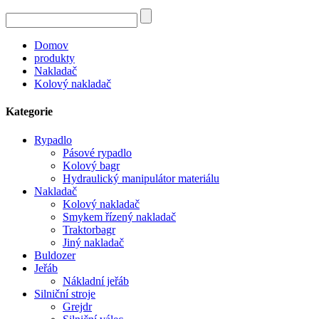
Domov
produkty
Nakladač
Kolový nakladač
Kategorie
Rypadlo
Pásové rypadlo
Kolový bagr
Hydraulický manipulátor materiálu
Nakladač
Kolový nakladač
Smykem řízený nakladač
Traktorbagr
Jiný nakladač
Buldozer
Jeřáb
Nákladní jeřáb
Silniční stroje
Grejdr