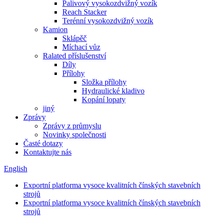
Palivový vysokozdvižný vozík
Reach Stacker
Terénní vysokozdvižný vozík
Kamion
Sklápěč
Míchací vůz
Ralated příslušenství
Díly
Přílohy
Složka přílohy
Hydraulické kladivo
Kopání lopaty
jiný
Zprávy
Zprávy z průmyslu
Novinky společnosti
Časté dotazy
Kontaktujte nás
English
Exportní platforma vysoce kvalitních čínských stavebních
strojů
Exportní platforma vysoce kvalitních čínských stavebních
strojů