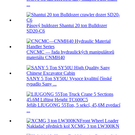
...
Pásový buldozer Shantui 20 ton Bulldozer
SD20-C6
CNCMC — řada hydraulických manipulátorů
materiálu CNMH40
SANY 5 Ton SY50U Vysoce kvalitní čínské
rypadlo Sany ...
Jeřáb LIUGONG 55Ton, 5 sekcí, 45,6M zvedací
...
Nakladač předních kol XCMG 3 ton LW300KN