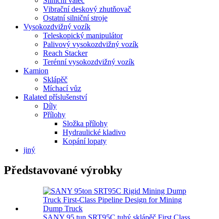
Silniční válec
Vibrační deskový zhutňovač
Ostatní silniční stroje
Vysokozdvižný vozík
Teleskopický manipulátor
Palivový vysokozdvižný vozík
Reach Stacker
Terénní vysokozdvižný vozík
Kamion
Sklápěč
Míchací vůz
Ralated příslušenství
Díly
Přílohy
Složka přílohy
Hydraulické kladivo
Kopání lopaty
jiný
Představované výrobky
SANY 95 tun SRT95C tuhý sklápěč First Class