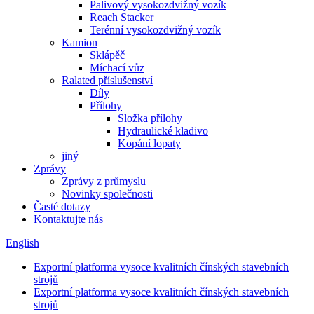
Palivový vysokozdvižný vozík
Reach Stacker
Terénní vysokozdvižný vozík
Kamion
Sklápěč
Míchací vůz
Ralated příslušenství
Díly
Přílohy
Složka přílohy
Hydraulické kladivo
Kopání lopaty
jiný
Zprávy
Zprávy z průmyslu
Novinky společnosti
Časté dotazy
Kontaktujte nás
English
Exportní platforma vysoce kvalitních čínských stavebních
strojů
Exportní platforma vysoce kvalitních čínských stavebních
strojů