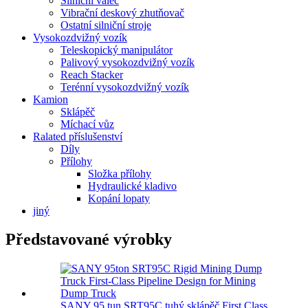
Silniční válec
Vibrační deskový zhutňovač
Ostatní silniční stroje
Vysokozdvižný vozík
Teleskopický manipulátor
Palivový vysokozdvižný vozík
Reach Stacker
Terénní vysokozdvižný vozík
Kamion
Sklápěč
Míchací vůz
Ralated příslušenství
Díly
Přílohy
Složka přílohy
Hydraulické kladivo
Kopání lopaty
jiný
Představované výrobky
SANY 95 tun SRT95C tuhý sklápěč First Class