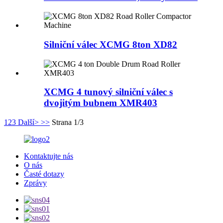
Silniční válec XCMG 8ton XD82
XCMG 4 tunový silniční válec s
dvojitým bubnem XMR403
1
2
3
Další>
>>
Strana 1/3
Kontaktujte nás
O nás
Časté dotazy
Zprávy