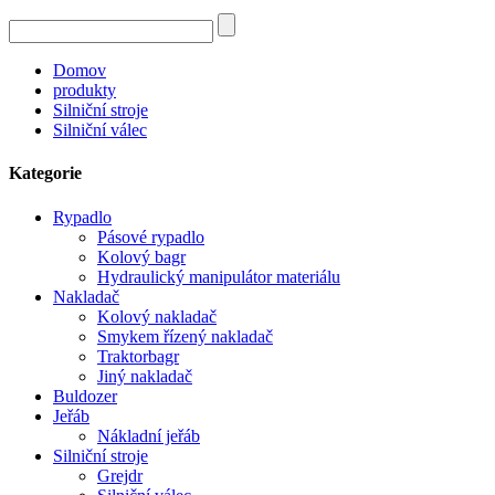
Domov
produkty
Silniční stroje
Silniční válec
Kategorie
Rypadlo
Pásové rypadlo
Kolový bagr
Hydraulický manipulátor materiálu
Nakladač
Kolový nakladač
Smykem řízený nakladač
Traktorbagr
Jiný nakladač
Buldozer
Jeřáb
Nákladní jeřáb
Silniční stroje
Grejdr