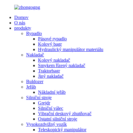
Domov
O nás
produkty
Rypadlo
Pásové rypadlo
Kolový bagr
Hydraulický manipulátor materiálu
Nakladač
Kolový nakladač
Smykem řízený nakladač
Traktorbagr
Jiný nakladač
Buldozer
Jeřáb
Nákladní jeřáb
Silniční stroje
Grejdr
Silniční válec
Vibrační deskový zhutňovač
Ostatní silniční stroje
Vysokozdvižný vozík
Teleskopický manipulátor