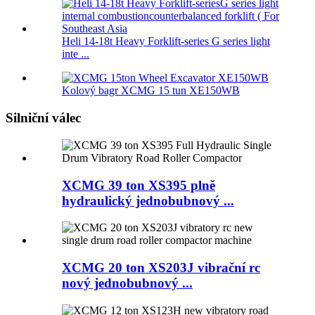
Heli 14-18t Heavy Forklift-series G series light
inte ...
Kolový bagr XCMG 15 tun XE150WB
Silniční válec
XCMG 39 ton XS395 plně
hydraulický jednobubnový ...
XCMG 20 ton XS203J vibrační rc
nový jednobubnový ...