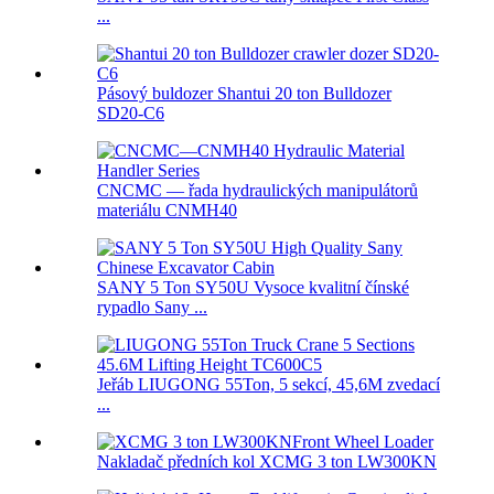
...
Pásový buldozer Shantui 20 ton Bulldozer
SD20-C6
CNCMC — řada hydraulických manipulátorů
materiálu CNMH40
SANY 5 Ton SY50U Vysoce kvalitní čínské
rypadlo Sany ...
Jeřáb LIUGONG 55Ton, 5 sekcí, 45,6M zvedací
...
Nakladač předních kol XCMG 3 ton LW300KN